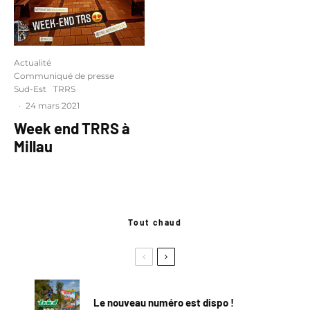
Actualité
Communiqué de presse
Sud-Est
TRRS
·
24 mars 2021
Week end TRRS à
Millau
Tout chaud
Le nouveau numéro est dispo !