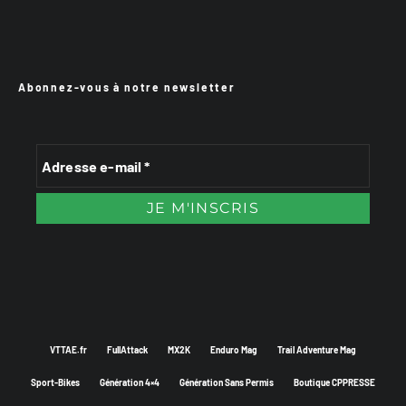
Abonnez-vous à notre newsletter
VTTAE.fr
FullAttack
MX2K
Enduro Mag
Trail Adventure Mag
Sport-Bikes
Génération 4×4
Génération Sans Permis
Boutique CPPRESSE