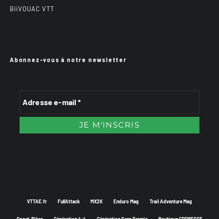
BiiVOUAC VTT
Abonnez-vous à notre newsletter
VTTAE.fr
FullAttack
MX2K
Enduro Mag
Trail Adventure Mag
Sport-Bikes
Génération 4×4
Génération Sans Permis
Boutique CPPRESSE