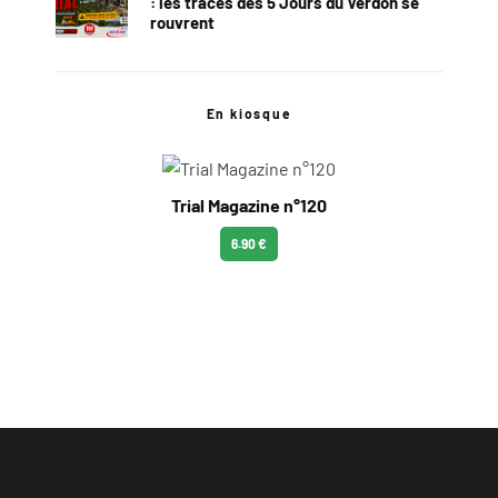
: les traces des 5 Jours du Verdon se
rouvrent
En kiosque
Trial Magazine n°120
6.90 €