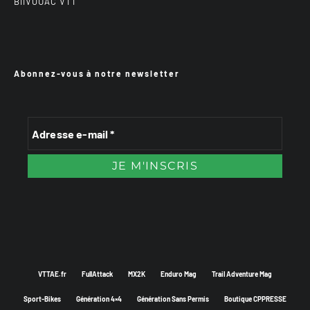
BiiVOUAC VTT
Abonnez-vous à notre newsletter
VTTAE.fr
FullAttack
MX2K
Enduro Mag
Trail Adventure Mag
Sport-Bikes
Génération 4×4
Génération Sans Permis
Boutique CPPRESSE