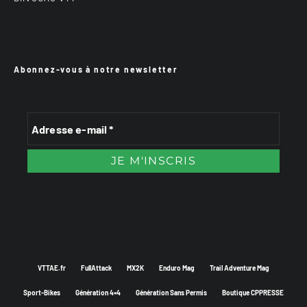
Abonnez-vous à notre newsletter
VTTAE.fr
FullAttack
MX2K
Enduro Mag
Trail Adventure Mag
Sport-Bikes
Génération 4×4
Génération Sans Permis
Boutique CPPRESSE