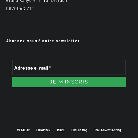
Grand Rallye VTT TransVerdon
BiiVOUAC VTT
Abonnez-vous à notre newsletter
VTTAE.fr
FullAttack
MX2K
Enduro Mag
Trail Adventure Mag