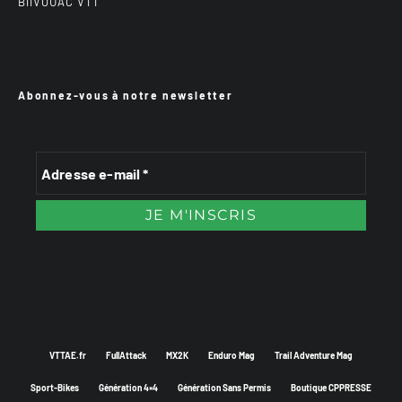
BiiVOUAC VTT
Abonnez-vous à notre newsletter
VTTAE.fr
FullAttack
MX2K
Enduro Mag
Trail Adventure Mag
Sport-Bikes
Génération 4×4
Génération Sans Permis
Boutique CPPRESSE