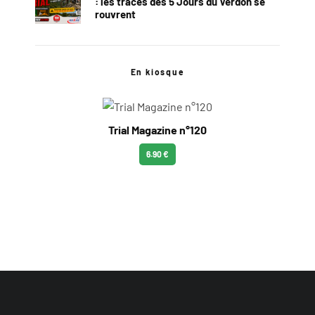
: les traces des 5 Jours du Verdon se
rouvrent
En kiosque
Trial Magazine n°120
6.90 €