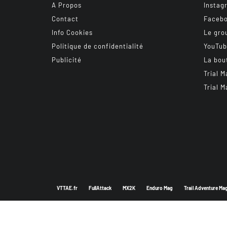
A Propos
Instag
Contact
Faceb
Info Cookies
Le gro
Politique de confidentialité
YouTu
Publicité
La bou
Trial M
Trial M
VTTAE.fr
FullAttack
MX2K
Enduro Mag
Trail Adventure Ma