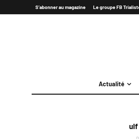
S’abonner au magazine
Le groupe FB Trialist
Actualité
ulf
D