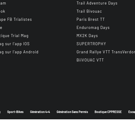
ram
Trail Adventure Days
ook
Trail Bivouac
upe FB Trialistes
Paris Brest TT
be
Enduromag Days
tique Trial Mag
MX2K Days
ag sur l’app IOS
SUPERTROPHY
ag sur l’app Android
Grand Rallye VTT TransVerdo
BiiVOUAC VTT
g
Sport-Bikes
Génération 4×4
Génération Sans Permis
Boutique CPPRESSE
Esca
Depuis 2003 - Un magazine du
Groupe CPPRESSE