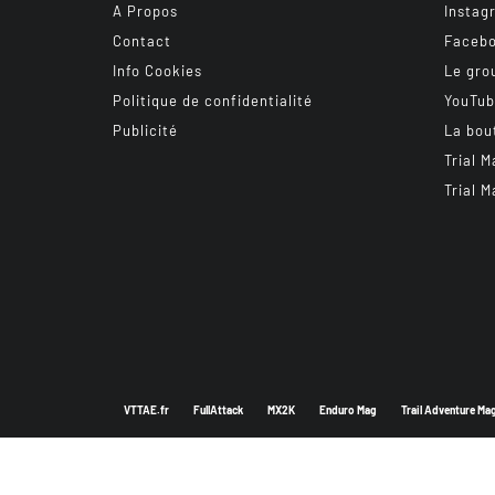
A Propos
Instag
Contact
Faceb
Info Cookies
Le gro
Politique de confidentialité
YouTu
Publicité
La bou
Trial M
Trial M
VTTAE.fr
FullAttack
MX2K
Enduro Mag
Trail Adventure Ma