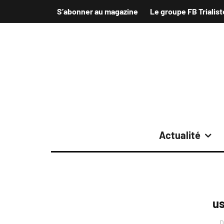
S’abonner au magazine
Le groupe FB Trialist
Actualité
us
D