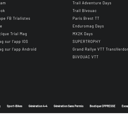
ram
Trail Adventure Days
ook
Trail Bivouac
upe FB Trialistes
Paris Brest TT
be
Enduromag Days
tique Trial Mag
MX2K Days
ag sur l’app IOS
SUPERTROPHY
ag sur l’app Android
Grand Rallye VTT TransVerdo
BiiVOUAC VTT
g
Sport-Bikes
Génération 4×4
Génération Sans Permis
Boutique CPPRESSE
Esca
Depuis 2003 - Un magazine du
Groupe CPPRESSE