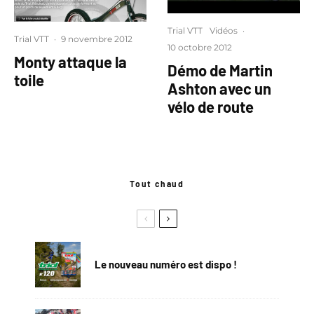
Trial VTT
Vidéos
·
Trial VTT
·
9 novembre 2012
10 octobre 2012
Monty attaque la
Démo de Martin
toile
Ashton avec un
vélo de route
Tout chaud
Le nouveau numéro est dispo !