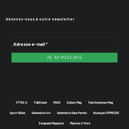
Abonnez-vous à notre newsletter
VTTAE.fr
FullAttack
MX2K
Enduro Mag
Trail Adventure Mag
Sport-Bikes
Génération 4×4
Génération Sans Permis
Boutique CPPRESSE
Escapade Magazine
Maisons A Vivre