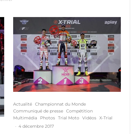
Actualité
Championnat du Monde
Communiqué de presse
Compétition
Multimédia
Photos
Trial Moto
Vidéos
X-Trial
·
4 décembre 2017