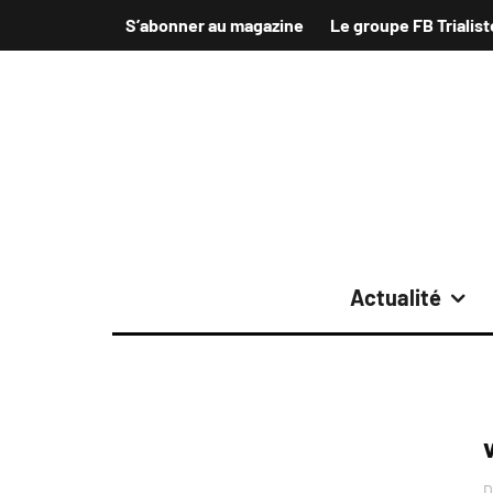
S’abonner au magazine
Le groupe FB Trialist
Actualité
D