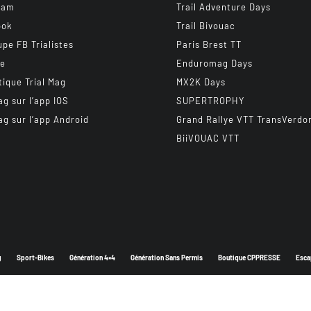
ram
Trail Adventure Days
ook
Trail Bivouac
upe FB Trialistes
Paris Brest TT
be
Enduromag Days
tique Trial Mag
MX2K Days
ag sur l’app IOS
SUPERTROPHY
ag sur l’app Android
Grand Rallye VTT TransVerdo
BiiVOUAC VTT
g
Sport-Bikes
Génération 4×4
Génération Sans Permis
Boutique CPPRESSE
Esca
Depuis 2003 - Un magazine du
Groupe CPPRESSE