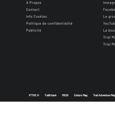
A Propos
Instag
Contact
Faceb
Info Cookies
Le gro
Politique de confidentialité
YouTu
Publicité
La bou
Trial M
Trial M
VTTAE.fr
FullAttack
MX2K
Enduro Mag
Trail Adventure Ma