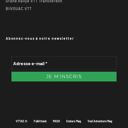
Grand Rallye VTT TransVerdon
BiiVOUAC VTT
Abonnez-vous à notre newsletter
VTTAE.fr
FullAttack
MX2K
Enduro Mag
Trail Adventure Mag