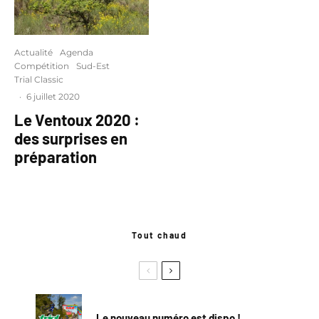
Actualité
Agenda
Compétition
Sud-Est
Trial Classic
·
6 juillet 2020
Le Ventoux 2020 :
des surprises en
préparation
Tout chaud
Le nouveau numéro est dispo !