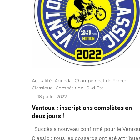
Actualité
Agenda
Championnat de France
Classique
Compétition
Sud-Est
·
18 juillet 2022
Ventoux : inscriptions complètes en
deux jours !
Succès à nouveau confirmé pour le Vento
Classic : tous les dossards ont été attribué