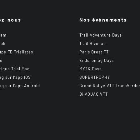
ez-nous
Nos événements
ram
Trail Adventure Days
ook
Trail Bivouac
upe FB Trialistes
Paris Brest TT
be
Enduromag Days
tique Trial Mag
MX2K Days
ag sur l’app IOS
SUPERTROPHY
ag sur l’app Android
Grand Rallye VTT TransVerdo
BiiVOUAC VTT