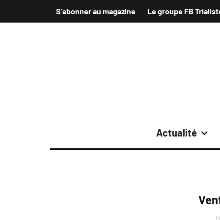
S’abonner au magazine
Le groupe FB Trialist
Actualité
Ven
D