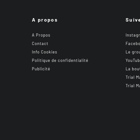
A propos
Suiv
A Propos
Instag
Contact
Faceb
Info Cookies
Le gro
Politique de confidentialité
YouTu
Publicité
La bou
Trial M
Trial M