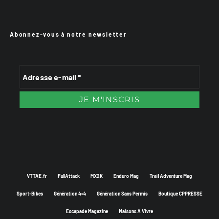
Abonnez-vous à notre newsletter
VTTAE.fr
FullAttack
MX2K
Enduro Mag
Trail Adventure Mag
Sport-Bikes
Génération 4×4
Génération Sans Permis
Boutique CPPRESSE
Escapade Magazine
Maisons A Vivre