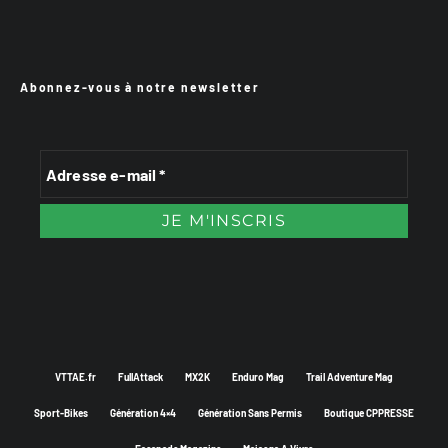
Abonnez-vous à notre newsletter
VTTAE.fr
FullAttack
MX2K
Enduro Mag
Trail Adventure Mag
Sport-Bikes
Génération 4×4
Génération Sans Permis
Boutique CPPRESSE