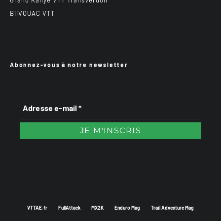
Grand Rallye VTT TransVerdon
BiiVOUAC VTT
Abonnez-vous à notre newsletter
VTTAE.fr
FullAttack
MX2K
Enduro Mag
Trail Adventure Mag