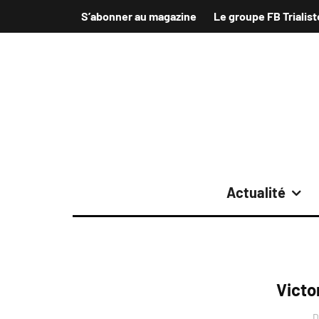
S’abonner au magazine
Le groupe FB Trialist
Actualité
Victo
D