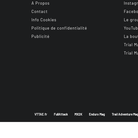
A Propos
Instag
Contact
Faceb
Info Cookies
Le gro
Politique de confidentialité
YouTu
Publicité
La bou
Trial M
Trial M
VTTAE.fr
FullAttack
MX2K
Enduro Mag
Trail Adventure Ma