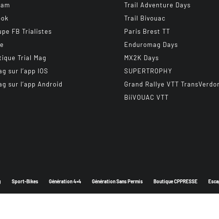
ram
Trail Adventure Days
ook
Trail Bivouac
upe FB Trialistes
Paris Brest TT
be
Enduromag Days
tique Trial Mag
MX2K Days
ag sur l’app IOS
SUPERTROPHY
ag sur l’app Android
Grand Rallye VTT TransVerdo
BiiVOUAC VTT
g
Sport-Bikes
Génération 4×4
Génération Sans Permis
Boutique CPPRESSE
Esca
Depuis 2003 - Un magazine du
Groupe CPPRESSE