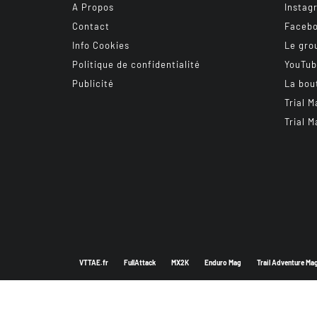
A Propos
Instag
Contact
Faceb
Info Cookies
Le gro
Politique de confidentialité
YouTu
Publicité
La bou
Trial M
Trial M
VTTAE.fr
FullAttack
MX2K
Enduro Mag
Trail Adventure Ma