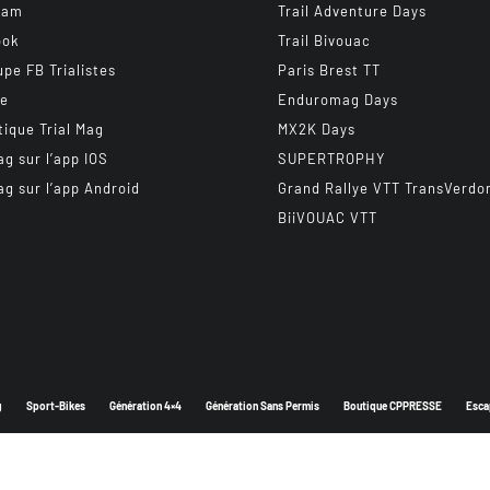
ram
Trail Adventure Days
ook
Trail Bivouac
upe FB Trialistes
Paris Brest TT
be
Enduromag Days
tique Trial Mag
MX2K Days
ag sur l’app IOS
SUPERTROPHY
ag sur l’app Android
Grand Rallye VTT TransVerdo
BiiVOUAC VTT
g
Sport-Bikes
Génération 4×4
Génération Sans Permis
Boutique CPPRESSE
Esca
Depuis 2003 - Un magazine du
Groupe CPPRESSE