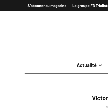
S’abonner au magazine
Le groupe FB Trialist
Actualité
Victo
D