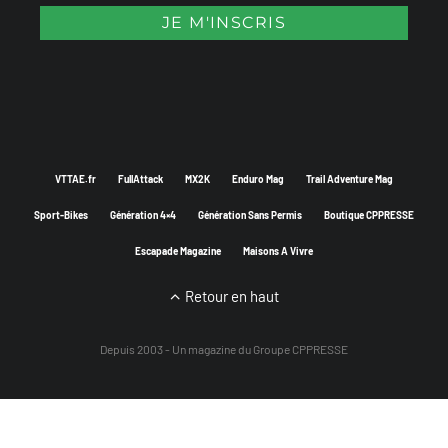
VTTAE.fr
FullAttack
MX2K
Enduro Mag
Trail Adventure Mag
Sport-Bikes
Génération 4×4
Génération Sans Permis
Boutique CPPRESSE
Escapade Magazine
Maisons A Vivre
Retour en haut
Depuis 2003 - Un magazine du
Groupe CPPRESSE