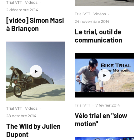
Trial VTT
Vidéos
·
2 décembre 2014
Trial VTT
Vidéos
·
[vidéo] Simon Masi
24 novembre 2014
à Briançon
Le trial, outil de
communication
Trial VTT
·
7 février 2014
Trial VTT
Vidéos
·
Vélo trial en "slow
28 octobre 2014
motion"
The Wild by Julien
Dupont