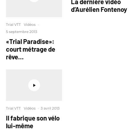
La dernière vidéo
d’Aurélien Fontenoy
Trial VTT
Vidéos
·
5 septembre 2013
«Trial Paradise»:
court métrage de
rêve…
Trial VTT
Vidéos
·
3 avril 2013
Il fabrique son vélo
lui-même