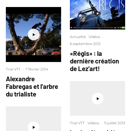
Actualité
Vidéos
·
6 septembre 2013
«Régis» : la
dernière création
de Lez’art!
Trial VTT
·
7 février 2014
Alexandre
Fabregas et l'arbre
du trialiste
Trial VTT
Vidéos
·
11 juillet 2013