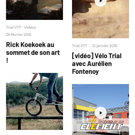
Trial VTT
Vidéos
·
26 février 2015
Rick Koekoek au
Trial VTT
·
12 janvier 2015
sommet de son art
[vidéo] Vélo Trial
!
avec Aurélien
Fontenoy