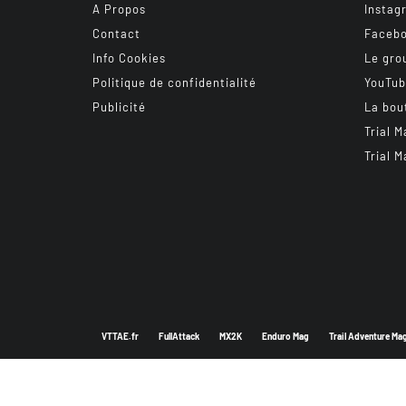
A Propos
Instag
Contact
Faceb
Info Cookies
Le gro
Politique de confidentialité
YouTu
Publicité
La bou
Trial M
Trial M
VTTAE.fr
FullAttack
MX2K
Enduro Mag
Trail Adventure Ma