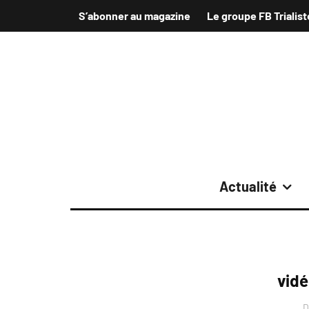
S’abonner au magazine
Le groupe FB Trialist
Actualité
vidé
D