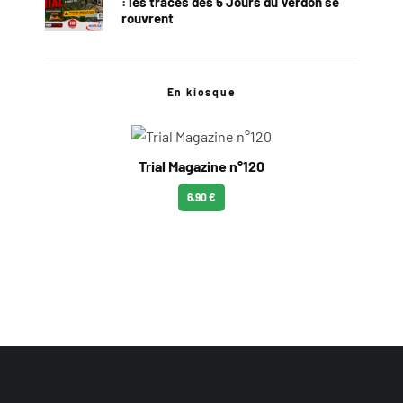
: les traces des 5 Jours du Verdon se
rouvrent
En kiosque
Trial Magazine n°120
6.90 €