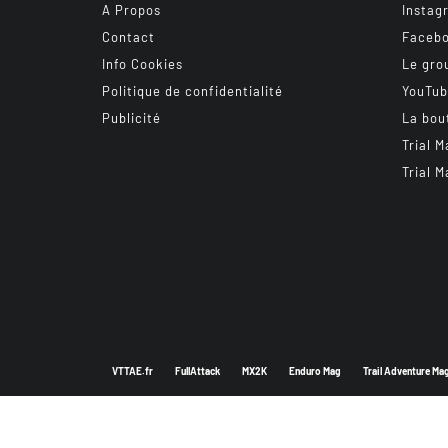
A Propos
Instag
Contact
Faceb
Info Cookies
Le gro
Politique de confidentialité
YouTu
Publicité
La bou
Trial M
Trial M
VTTAE.fr
FullAttack
MX2K
Enduro Mag
Trail Adventure Ma