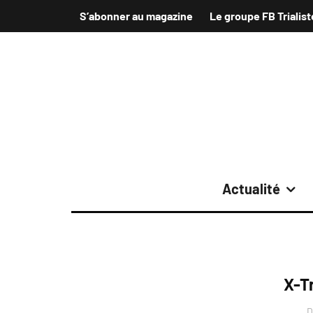
S’abonner au magazine
Le groupe FB Trialist
Actualité
X-T
D