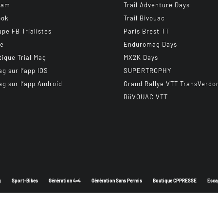
ram
Trail Adventure Days
ook
Trail Bivouac
upe FB Trialistes
Paris Brest TT
be
Enduromag Days
tique Trial Mag
MX2K Days
ag sur l’app IOS
SUPERTROPHY
ag sur l’app Android
Grand Rallye VTT TransVerdo
BiiVOUAC VTT
g
Sport-Bikes
Génération 4×4
Génération Sans Permis
Boutique CPPRESSE
Esca
Depuis 2003 - Un magazine du
Groupe CPPRESSE