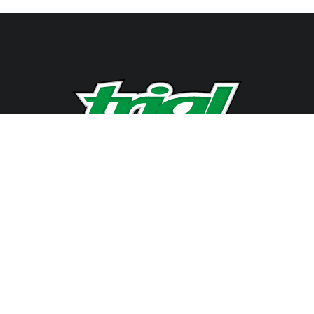
ez-nous
Nos événements
ram
Trail Adventure Days
ook
Trail Bivouac
upe FB Trialistes
Paris Brest TT