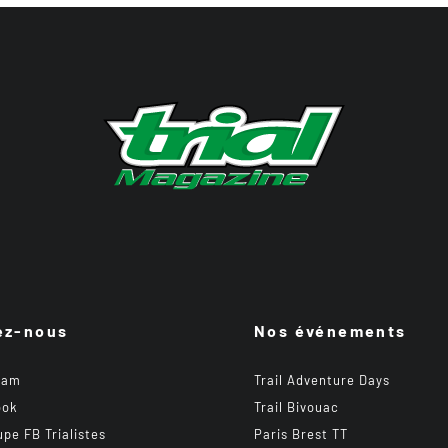
ez-nous
Nos événements
ram
Trail Adventure Days
ook
Trail Bivouac
upe FB Trialistes
Paris Brest TT