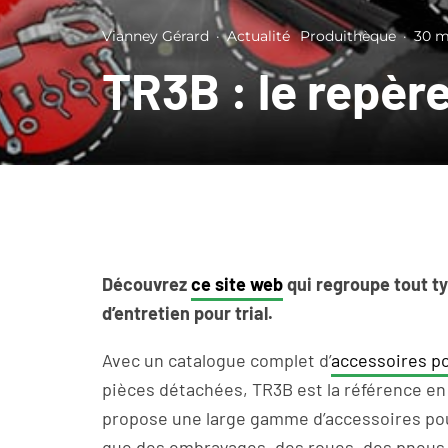
Vianney Gérard
·
Actualité
Produithèque
·
30 m
TR3B : le repèr
Découvrez
ce site web
qui regroupe tout t
d’entretien pour trial.
Avec un catalogue complet d’
accessoires pou
pièces détachées, TR3B est la référence en 
propose une large gamme d’accessoires pou
que des embrayages, des roues, des pneus, 