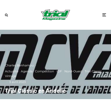
Charles Benhamou
·
Actualité
Agenda
Compétition
IDF
Nord-Ouest
Trial Classic
Vintage
·
3 avril 2023
Trial Classic en Andelle