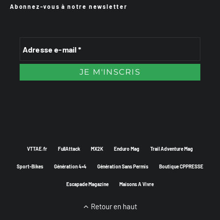
Abonnez-vous à notre newsletter
VTTAE.fr
FullAttack
MX2K
Enduro Mag
Trail Adventure Mag
Sport-Bikes
Génération 4×4
Génération Sans Permis
Boutique CPPRESSE
Escapade Magazine
Maisons A Vivre
Retour en haut