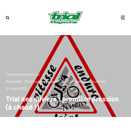
Charles Benhamou
·
Actualité
Championnat de ligue
Compétition
Sud-Est
·
5 mars 2023
Trial des oliviers : première pression
(à chaud !)