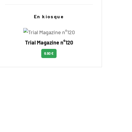
En kiosque
Trial Magazine n°120
6.90 €