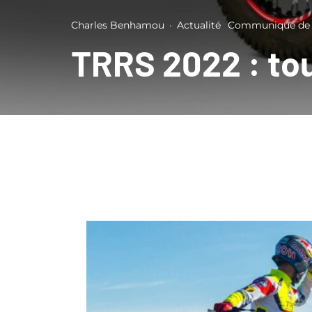
Charles Benhamou
·
Actualité
Communiqué de 
TRRS 2022 : tou