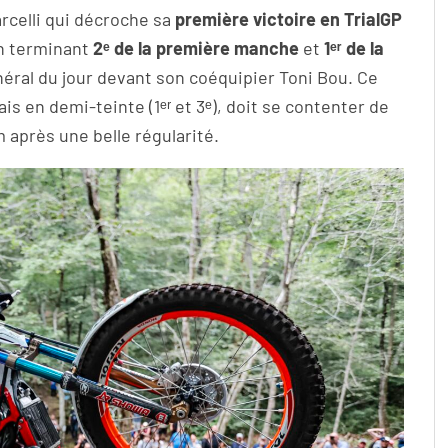
rcelli qui décroche sa
première victoire en TrialGP
 en terminant
2ᵉ de la première manche
et
1ᵉʳ de la
éral du jour devant son coéquipier Toni Bou. Ce
s en demi-teinte (1ᵉʳ et 3ᵉ), doit se contenter de
 après une belle régularité.