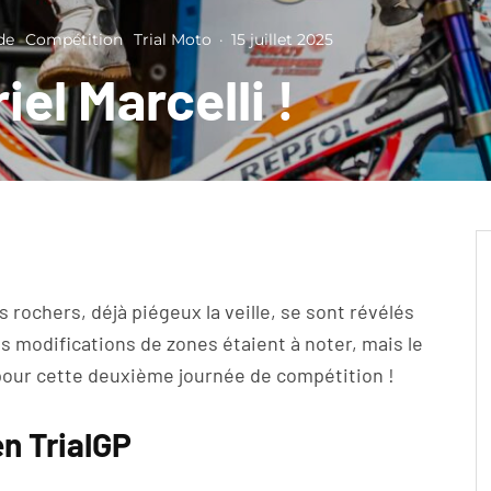
de
Compétition
Trial Moto
·
15 juillet 2025
iel Marcelli !
 rochers, déjà piégeux la veille, se sont révélés
 modifications de zones étaient à noter, mais le
 pour cette deuxième journée de compétition !
en TrialGP