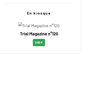
En kiosque
Trial Magazine n°120
6.90 €