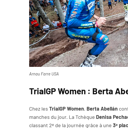
Arnau Farre USA
TrialGP Women : Berta Abe
Chez les
TrialGP Women
,
Berta Abellán
conf
manches du jour. La Tchèque
Denisa Pecha
classant 2ᵉ de la journée grâce à une
3ᵉ pla