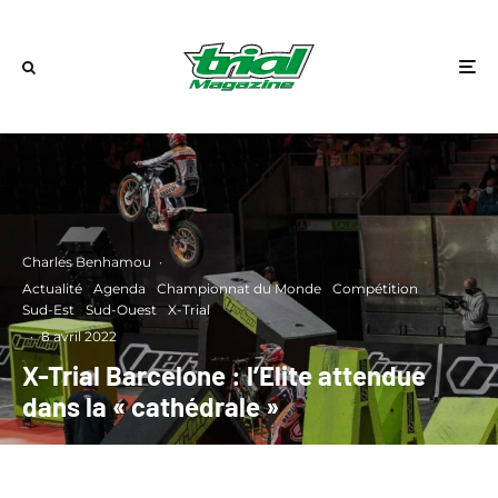
Charles Benhamou
·
Actualité
Agenda
Championnat du Monde
Compétition
Sud-Est
Sud-Ouest
X-Trial
·
8 avril 2022
X-Trial Barcelone : l’Elite attendue
dans la « cathédrale »