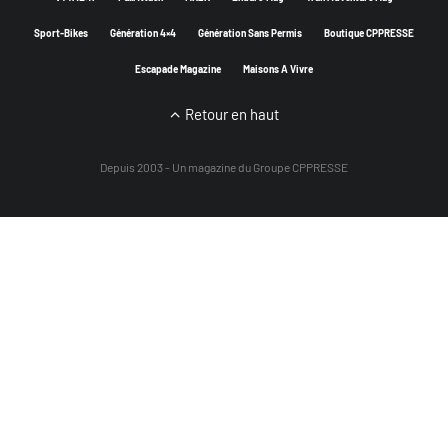
Sport-Bikes
Génération 4×4
Génération Sans Permis
Boutique CPPRESSE
Escapade Magazine
Maisons A Vivre
Retour en haut
Depuis 2003 - Un magazine du
Groupe CPPRESSE