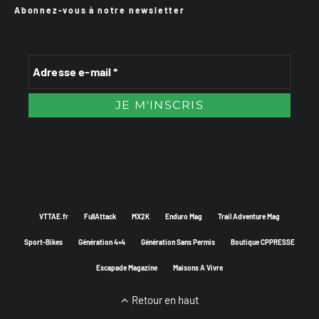
Abonnez-vous à notre newsletter
VTTAE.fr
FullAttack
MX2K
Enduro Mag
Trail Adventure Mag
Sport-Bikes
Génération 4×4
Génération Sans Permis
Boutique CPPRESSE
Escapade Magazine
Maisons A Vivre
Retour en haut