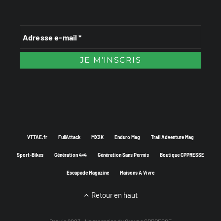
VTTAE.fr
FullAttack
MX2K
Enduro Mag
Trail Adventure Mag
Sport-Bikes
Génération 4×4
Génération Sans Permis
Boutique CPPRESSE
Escapade Magazine
Maisons A Vivre
Retour en haut