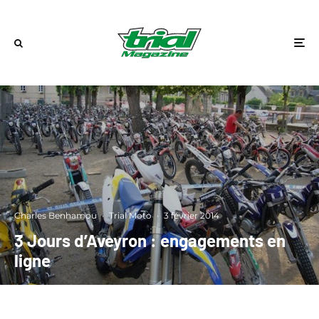
Charles Benhamou
·
Trial Moto
·
3 février 2014
3 Jours d’Aveyron : engagements en
ligne