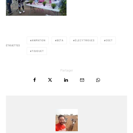
ANIMATION
BETA
ÉLECYTRIQUES
OSET
ÉTIQUETTES
TOUQUET
Partager