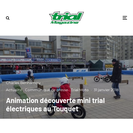
Charles Benhamou
·
Actualité
Communiqué de presse
Trial Moto
·
31 janvier 2018
Animation découverte mini trial
électriques au Touquet