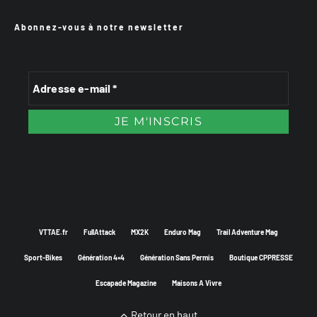
Abonnez-vous à notre newsletter
VTTAE.fr
FullAttack
MX2K
Enduro Mag
Trail Adventure Mag
Sport-Bikes
Génération 4×4
Génération Sans Permis
Boutique CPPRESSE
Escapade Magazine
Maisons A Vivre
Retour en haut