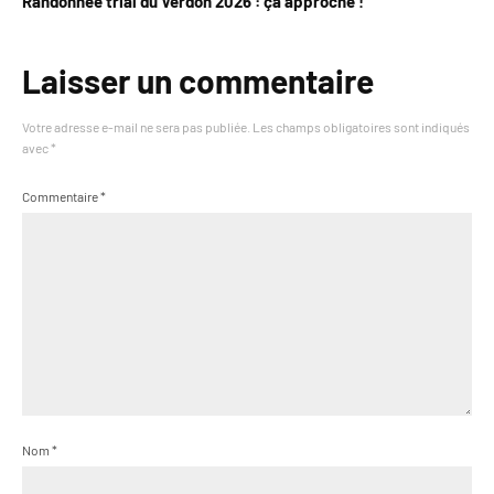
Randonnée trial du Verdon 2026 : ça approche !
Laisser un commentaire
Votre adresse e-mail ne sera pas publiée.
Les champs obligatoires sont indiqués
avec
*
Commentaire
*
Nom
*