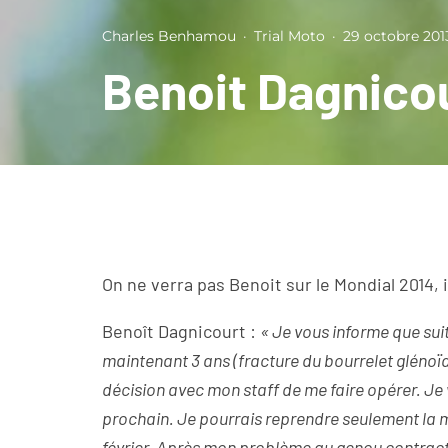
Charles Benhamou
·
Trial Moto
·
29 octobre 201
Benoit Dagnicou
On ne verra pas Benoit sur le Mondial 2014, 
Benoît Dagnicourt :
« Je vous informe que su
maintenant 3 ans (fracture du bourrelet glénoïdie
décision avec mon staff de me faire opérer. Je 
prochain. Je pourrais reprendre seulement la mo
février. Après mon problème au genou contracté 