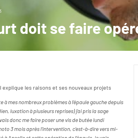
3
rt doit se faire opér
il explique les raisons et ses nouveaux projets
ite à mes nombreux problèmes à l’épaule gauche depuis
n, luxation à plusieurs reprises) j’ai pris la sage
vais donc me faire poser une vis de butée lundi
to 3 mois après l’intervention, c’est-à-dire vers mi-
à Ancelle et cette opération de l’épaule, je vais