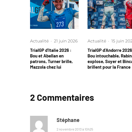
Actualité
·
21 juin 2026
Actualité
·
15 juin 20
TrialGP d’Italie 2026 :
TrialGP d’Andorre 2026
Bou et Abellan en
Bou intouchable, Rabi
patrons, Turner brille,
explose, Soyer et Binc
Mazzola chez lui
brillent pour la France
2 Commentaires
Stéphane
2 novembre 2013 à 10h25