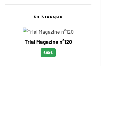
En kiosque
Trial Magazine n°120
6.90 €