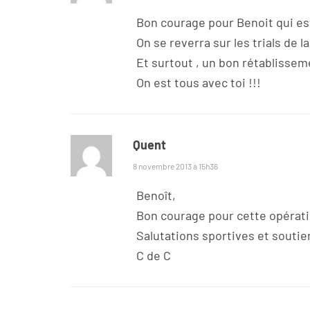
Bon courage pour Benoit qui es
On se reverra sur les trials de l
Et surtout , un bon rétablisseme
On est tous avec toi !!!
Quent
8 novembre 2013 à 15h36
Benoît,
Bon courage pour cette opérati
Salutations sportives et soutien
C de C