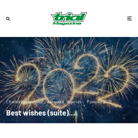
Charles Benhamou
·
Actualité
Agenda
·
7 janvier 2022
Best wishes (suite)…