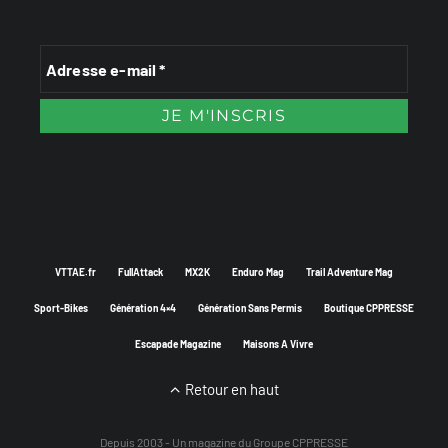
VTTAE.fr
FullAttack
MX2K
Enduro Mag
Trail Adventure Mag
Sport-Bikes
Génération 4×4
Génération Sans Permis
Boutique CPPRESSE
Escapade Magazine
Maisons A Vivre
Retour en haut
Depuis 2003 - Un magazine du
Groupe CPPRESSE