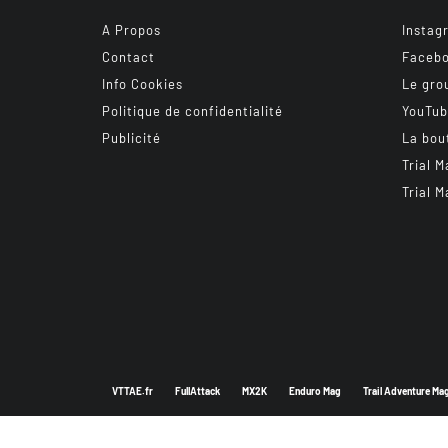
A Propos
Instag
Contact
Faceb
Info Cookies
Le gro
Politique de confidentialité
YouTu
Publicité
La bou
Trial M
Trial M
VTTAE.fr
FullAttack
MX2K
Enduro Mag
Trail Adventure Ma