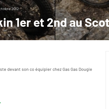
ctobre 2012
n 1er et 2nd au Scott
juste devant son co équipier chez Gas Gas Dougie
r