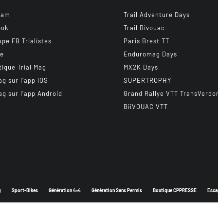
ram
Trail Adventure Days
ook
Trail Bivouac
upe FB Trialistes
Paris Brest TT
be
Enduromag Days
tique Trial Mag
MX2K Days
ag sur l’app IOS
SUPERTROPHY
ag sur l’app Android
Grand Rallye VTT TransVerdo
BiiVOUAC VTT
g
Sport-Bikes
Génération 4×4
Génération Sans Permis
Boutique CPPRESSE
Esca
Depuis 2003 - Un magazine du
Groupe CPPRESSE