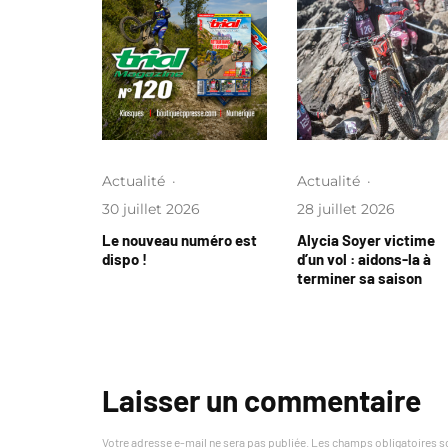
Actualité
·
Actualité
·
30 juillet 2026
28 juillet 2026
Le nouveau numéro est
Alycia Soyer victime
dispo !
d’un vol : aidons-la à
terminer sa saison
Laisser un commentaire
Votre adresse e-mail ne sera pas publiée.
Les champs obligatoires s