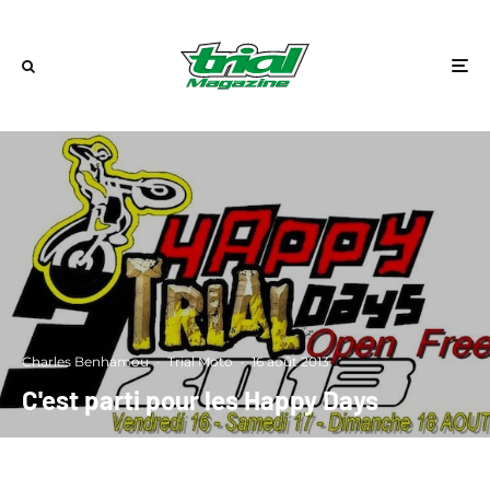
Charles Benhamou
·
Trial Moto
·
16 août 2013
C'est parti pour les Happy Days