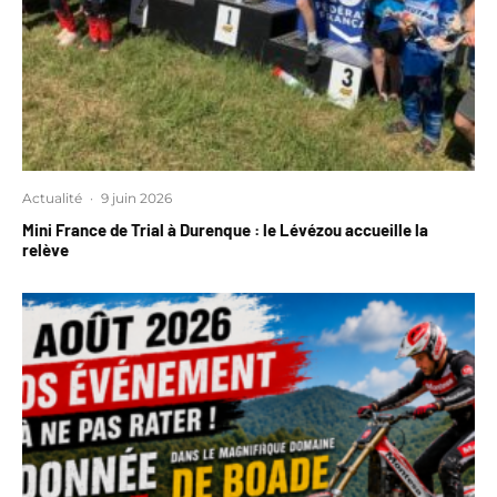
Actualité
·
9 juin 2026
Mini France de Trial à Durenque : le Lévézou accueille la
relève