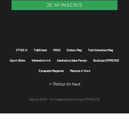
VTTAE.fr
FullAttack
MX2K
Enduro Mag
Trail Adventure Mag
Sport-Bikes
Génération 4×4
Génération Sans Permis
Boutique CPPRESSE
Escapade Magazine
Maisons A Vivre
Retour en haut
Depuis 2003 - Un magazine du
Groupe CPPRESSE