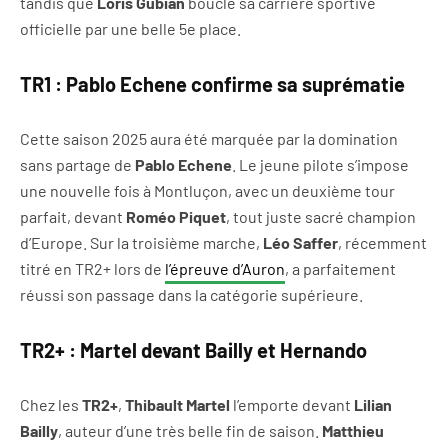
tandis que
Loris Gubian
boucle sa carrière sportive
officielle par une belle 5e place.
TR1 : Pablo Echene confirme sa suprématie
Cette saison 2025 aura été marquée par la domination
sans partage de
Pablo Echene
. Le jeune pilote s’impose
une nouvelle fois à Montluçon, avec un deuxième tour
parfait, devant
Roméo Piquet
, tout juste sacré champion
d’Europe. Sur la troisième marche,
Léo Saffer
, récemment
titré en TR2+ lors de
l’épreuve d’Auron
, a parfaitement
réussi son passage dans la catégorie supérieure.
TR2+ : Martel devant Bailly et Hernando
Chez les
TR2+
,
Thibault Martel
l’emporte devant
Lilian
Bailly
, auteur d’une très belle fin de saison.
Matthieu