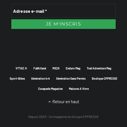
VTTAE.fr
FullAttack
MX2K
Enduro Mag
Trail Adventure Mag
Sport-Bikes
Génération 4×4
Génération Sans Permis
Boutique CPPRESSE
Escapade Magazine
Maisons A Vivre
Retour en haut
Depuis 2003 - Un magazine du
Groupe CPPRESSE