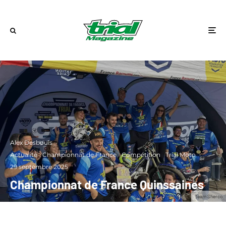
Alex Desbouis
·
Actualité
Championnat de France
Compétition
Trial Moto
·
29 septembre 2025
Championnat de France Quinssaines
Team Sherco