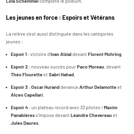
Lola Schemmel
complète le podium.
Les jeunes en force : Espoirs et Vétérans
La relève s’est aussi distinguée dans les catégories
jeunes :
Espoir 1
: victoire d’
Ivan Alzial
devant
Florent Mohring
.
Espoir 2
: nouveau succès pour
Paco Moreau
, devant
Théo Flourette
et
Sabri Hahad
.
Espoir 3
:
Oscar Hurand
devance
Arthur Delamotte
et
Alceo Capellari
.
Espoir 4
: un plateau record avec 33 pilotes !
Maxim
Panabières
s’impose devant
Léandre Chevereau
et
Jules Daures
.