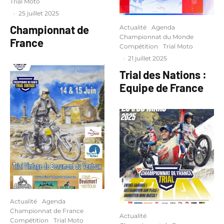
Trial Moto
·
25 juillet 2025
Championnat de
Actualité
Agenda
Championnat du Monde
France
Compétition
Trial Moto
·
21 juillet 2025
Trial des Nations :
Equipe de France
Actualité
Agenda
Championnat de France
Actualité
Compétition
Trial Moto