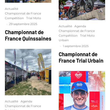
Actualité
Championnat de France
Compétition
Trial Moto
·
29 septembre 2025
Actualité
Agenda
Championnat de
Championnat de France
Compétition
Trial Moto
France Quinssaines
Urbain
·
1 septembre 2025
Championnat de
France Trial Urbain
Actualité
Agenda
Championnat de France