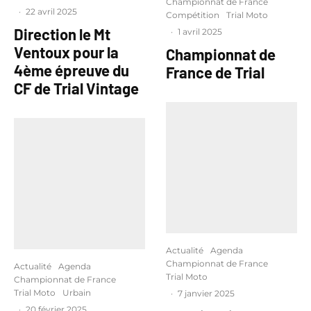
Championnat de France
·
22 avril 2025
Compétition
Trial Moto
Direction le Mt
·
1 avril 2025
Ventoux pour la
Championnat de
4ème épreuve du
France de Trial
CF de Trial Vintage
Actualité
Agenda
Championnat de France
Actualité
Agenda
Trial Moto
Championnat de France
Trial Moto
Urbain
·
7 janvier 2025
·
20 février 2025