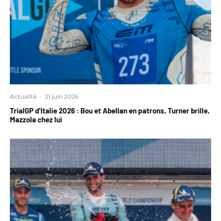
Actualité
·
21 juin 2026
TrialGP d’Italie 2026 : Bou et Abellan en patrons, Turner brille,
Mazzola chez lui