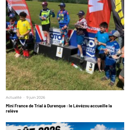
Actualité
·
9 juin 2026
Mini France de Trial à Durenque : le Lévézou accueille la
relève