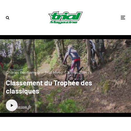
Charles Benhamou
·
Trial Moto
·
16 mai 2014
Classement du Trophée des
classiques