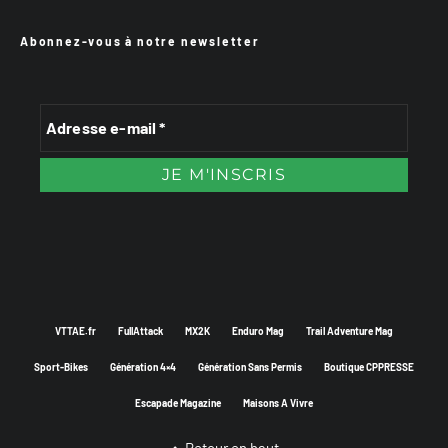
Abonnez-vous à notre newsletter
VTTAE.fr
FullAttack
MX2K
Enduro Mag
Trail Adventure Mag
Sport-Bikes
Génération 4×4
Génération Sans Permis
Boutique CPPRESSE
Escapade Magazine
Maisons A Vivre
Retour en haut