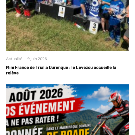
Actualité
·
9 juin 2026
Mini France de Trial à Durenque : le Lévézou accueille la
relève