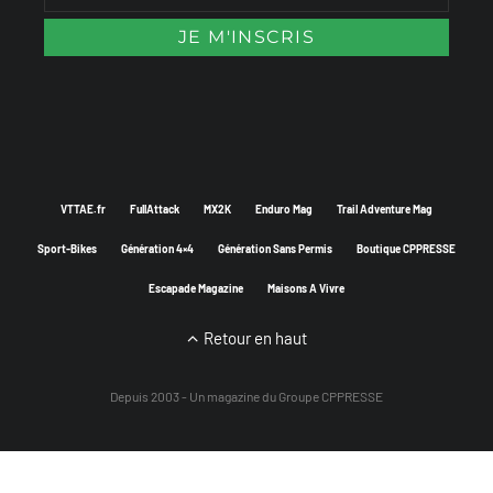
VTTAE.fr
FullAttack
MX2K
Enduro Mag
Trail Adventure Mag
Sport-Bikes
Génération 4×4
Génération Sans Permis
Boutique CPPRESSE
Escapade Magazine
Maisons A Vivre
Retour en haut
Depuis 2003 - Un magazine du
Groupe CPPRESSE