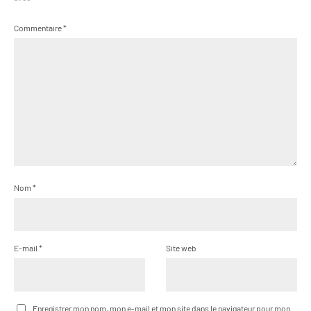
Commentaire
*
Nom
*
E-mail
*
Site web
Enregistrer mon nom, mon e-mail et mon site dans le navigateur pour mon