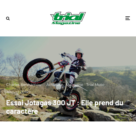
Charles Benhamou
·
Actualité
Magazine
Trial Moto
·
30 avril 2014
Essai Jotagas 300 JT : Elle prend du
caractère