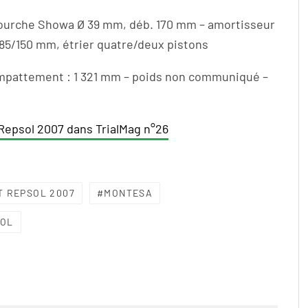
 fourche Showa Ø 39 mm, déb. 170 mm – amortisseur
185/150 mm, étrier quatre/deux pistons
empattement : 1 321 mm – poids non communiqué –
Repsol 2007 dans TrialMag n°26
T REPSOL 2007
MONTESA
SOL