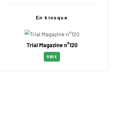
En kiosque
Trial Magazine n°120
6.90 €