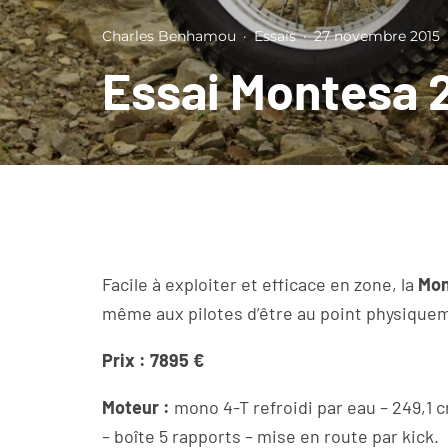
Charles Benhamou
·
Essais
·
27 novembre 2015
Essai Montesa 
Facile à exploiter et efficace en zone, la
Mon
même aux pilotes d’être au point physique
Prix : 7895 €
Moteur :
mono 4-T refroidi par eau – 249,1 
– boîte 5 rapports – mise en route par kick.