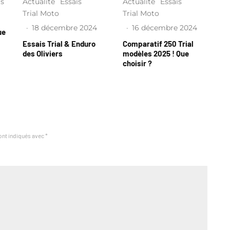
is
Actualité
Essais
Actualité
Essais
Trial Moto
Trial Moto
·
18 décembre 2024
·
16 décembre 2024
ue
Essais Trial & Enduro
Comparatif 250 Trial
des Oliviers
modèles 2025 ! Que
choisir ?
ont indiqués avec
*