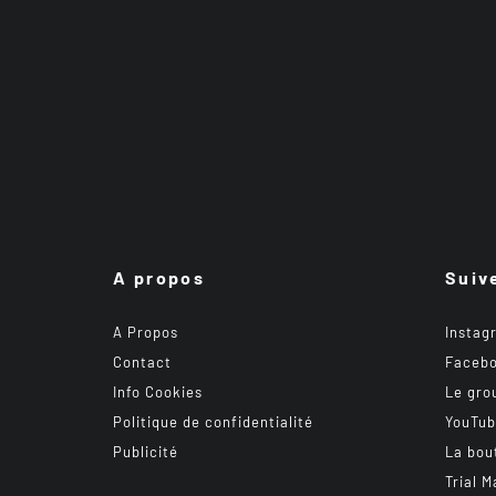
A propos
Suiv
A Propos
Instag
Contact
Faceb
Info Cookies
Le gro
Politique de confidentialité
YouTu
Publicité
La bou
Trial M