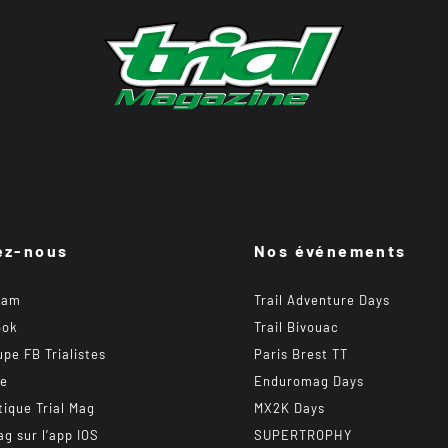
ez-nous
Nos événements
ram
Trail Adventure Days
ook
Trail Bivouac
upe FB Trialistes
Paris Brest TT
be
Enduromag Days
tique Trial Mag
MX2K Days
ag sur l’app IOS
SUPERTROPHY