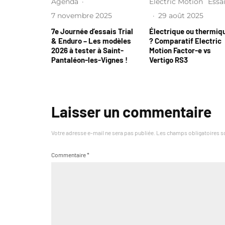
Agenda
·
Electric Motion
Essa
7 novembre 2025
·
29 août 2025
7e Journée d’essais Trial
Électrique ou thermiq
& Enduro – Les modèles
? Comparatif Electric
2026 à tester à Saint-
Motion Factor-e vs
Pantaléon-les-Vignes !
Vertigo RS3
Laisser un commentaire
Votre adresse e-mail ne sera pas publiée.
Les champs obligatoires s
Commentaire
*