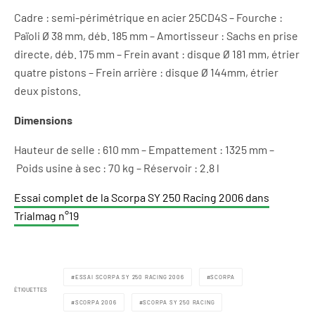
Cadre : semi-périmétrique en acier 25CD4S – Fourche :
Païoli Ø 38 mm, déb. 185 mm – Amortisseur : Sachs en prise
directe, déb. 175 mm – Frein avant : disque Ø 181 mm, étrier
quatre pistons – Frein arrière : disque Ø 144mm, étrier
deux pistons.
Dimensions
Hauteur de selle : 610 mm – Empattement : 1325 mm –
Poids usine à sec : 70 kg – Réservoir : 2.8 l
Essai complet de la Scorpa SY 250 Racing 2006 dans
Trialmag n°19
ESSAI SCORPA SY 250 RACING 2006
SCORPA
ÉTIQUETTES
SCORPA 2006
SCORPA SY 250 RACING