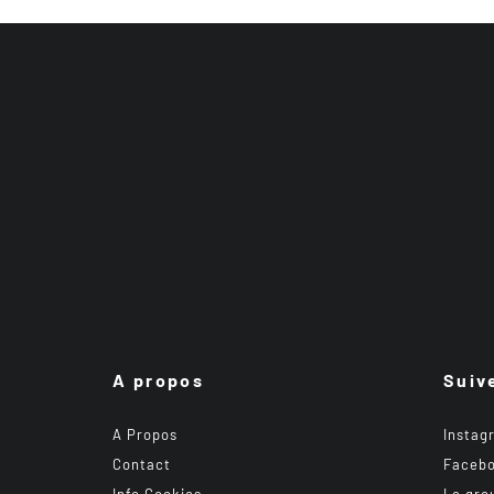
A propos
Suiv
A Propos
Instag
Contact
Faceb
Info Cookies
Le gro