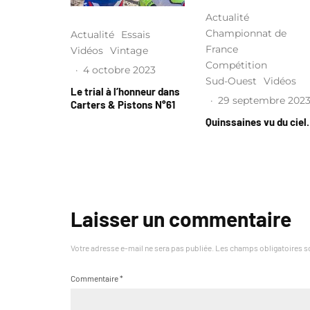
Actualité
Championnat de
Actualité
Essais
France
Vidéos
Vintage
Compétition
·
4 octobre 2023
Sud-Ouest
Vidéos
Le trial à l’honneur dans
·
29 septembre 202
Carters & Pistons N°61
Quinssaines vu du cie
Laisser un commentaire
Votre adresse e-mail ne sera pas publiée.
Les champs obligatoires s
Commentaire
*