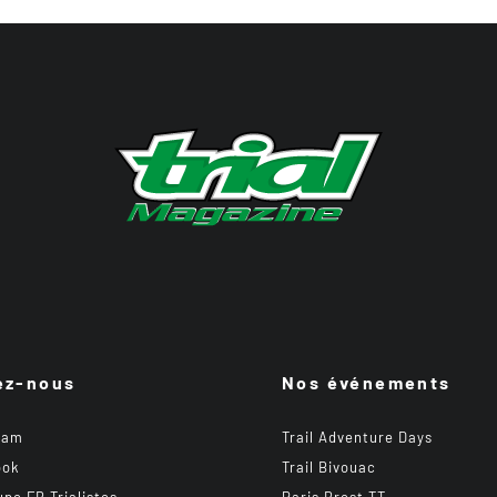
ez-nous
Nos événements
ram
Trail Adventure Days
ook
Trail Bivouac
upe FB Trialistes
Paris Brest TT