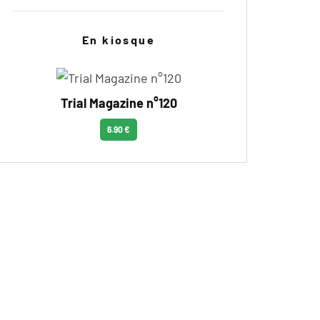
En kiosque
Trial Magazine n°120
6.90 €