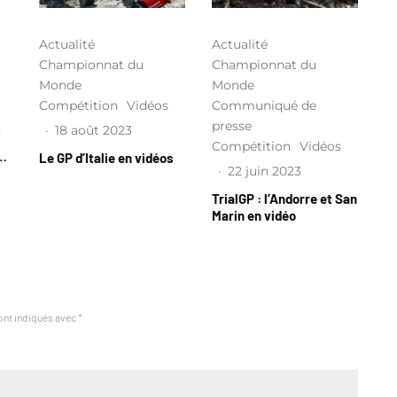
Actualité
Actualité
Championnat du
Championnat du
Monde
Monde
Compétition
Vidéos
Communiqué de
presse
3
·
18 août 2023
Compétition
Vidéos
l…
Le GP d’Italie en vidéos
·
22 juin 2023
TrialGP : l’Andorre et San
Marin en vidéo
ont indiqués avec
*