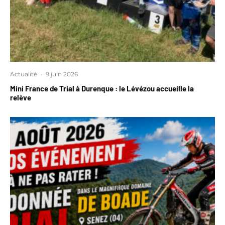
Actualité
·
9 juin 2026
Mini France de Trial à Durenque : le Lévézou accueille la
relève