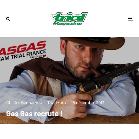
Charles Benhamou
·
Trial Moto
·
18 décembre 2013
Gas Gas recrute !