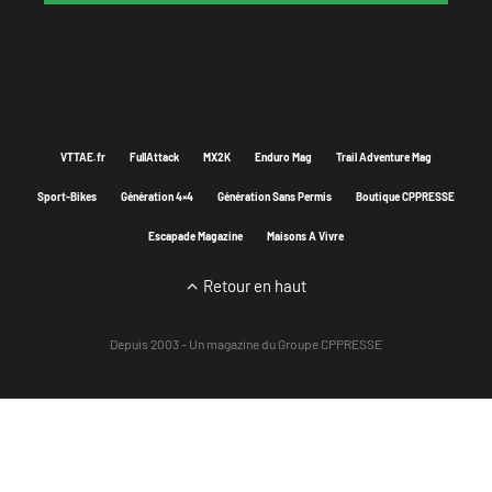
VTTAE.fr
FullAttack
MX2K
Enduro Mag
Trail Adventure Mag
Sport-Bikes
Génération 4×4
Génération Sans Permis
Boutique CPPRESSE
Escapade Magazine
Maisons A Vivre
Retour en haut
Depuis 2003 - Un magazine du
Groupe CPPRESSE