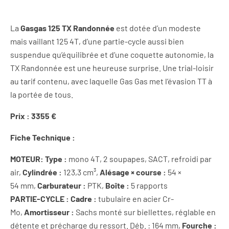
La
Gasgas 125 TX Randonnée
est dotée d’un modeste
mais vaillant 125 4T, d’une partie-cycle aussi bien
suspendue qu’équilibrée et d’une coquette autonomie, la
TX Randonnée est une heureuse surprise. Une trial-loisir
au tarif contenu, avec laquelle Gas Gas met l’évasion TT à
la portée de tous.
Prix : 3355 €
Fiche Technique :
MOTEUR:
Type :
mono 4T, 2 soupapes, SACT, refroidi par
air,
Cylindrée :
123,3 cm³,
Alésage × course :
54 ×
54 mm,
Carburateur :
PTK,
Boîte :
5 rapports
PARTIE-CYCLE :
Cadre :
tubulaire en acier Cr-
Mo,
Amortisseur :
Sachs monté sur biellettes, réglable en
détente et précharge du ressort. Déb. : 164 mm,
Fourche :