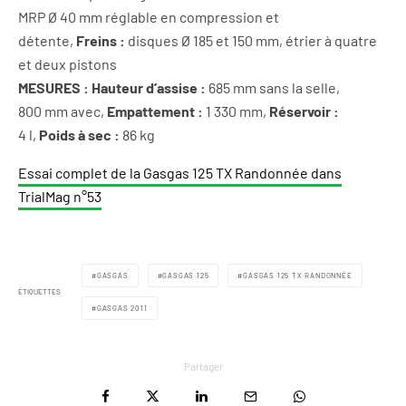
MRP Ø 40 mm réglable en compression et
détente,
Freins :
disques Ø 185 et 150 mm, étrier à quatre
et deux pistons
MESURES :
Hauteur d’assise :
685 mm sans la selle,
800 mm avec,
Empattement :
1 330 mm,
Réservoir :
4 l,
Poids à sec :
86 kg
Essai complet de la Gasgas 125 TX Randonnée dans
TrialMag n°53
GASGAS
GASGAS 125
GASGAS 125 TX RANDONNÉE
ÉTIQUETTES
GASGAS 2011
Partager