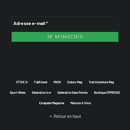
VTTAE.fr
FullAttack
MX2K
Enduro Mag
Trail Adventure Mag
Sport-Bikes
Génération 4×4
Génération Sans Permis
Boutique CPPRESSE
Escapade Magazine
Maisons A Vivre
Retour en haut