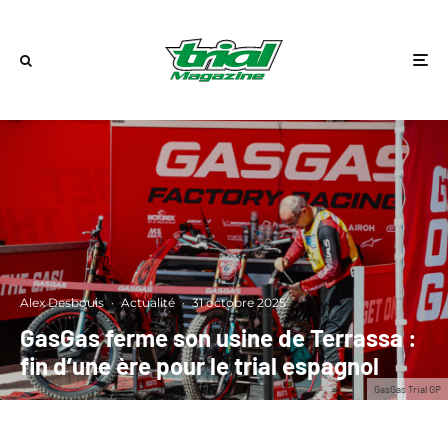
Alex Desbouis
·
Actualité
·
31 octobre 2025
GasGas ferme son usine de Terrassa :
fin d’une ère pour le trial espagnol
GasGas Trial GP