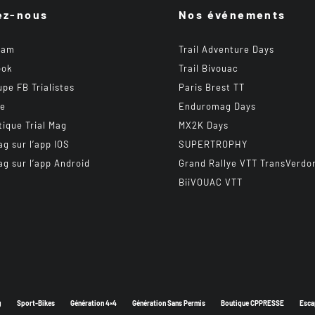
ez-nous
Nos événements
ram
Trail Adventure Days
ook
Trail Bivouac
upe FB Trialistes
Paris Brest TT
be
Enduromag Days
tique Trial Mag
MX2K Days
ag sur l’app IOS
SUPERTROPHY
ag sur l’app Android
Grand Rallye VTT TransVerdo
BiiVOUAC VTT
g
Sport-Bikes
Génération 4×4
Génération Sans Permis
Boutique CPPRESSE
Esca