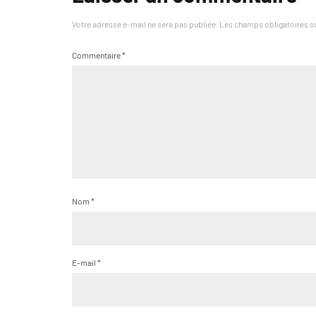
Votre adresse e-mail ne sera pas publiée.
Les champs obligatoires s
Commentaire
*
Nom
*
E-mail
*