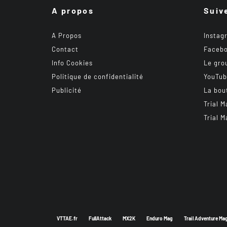
A propos
Suiv
A Propos
Instag
Contact
Faceb
Info Cookies
Le gro
Politique de confidentialité
YouTu
Publicité
La bou
Trial M
Trial M
VTTAE.fr
FullAttack
MX2K
Enduro Mag
Trail Adventure Ma