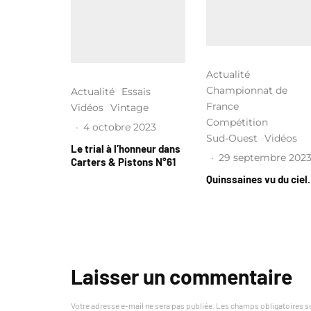
Actualité
Championnat de
Actualité
Essais
France
Vidéos
Vintage
Compétition
·
4 octobre 2023
Sud-Ouest
Vidéos
Le trial à l’honneur dans
·
29 septembre 202
Carters & Pistons N°61
Quinssaines vu du cie
Laisser un commentaire
Votre adresse e-mail ne sera pas publiée.
Les champs obligatoires s