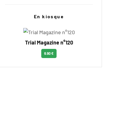
En kiosque
Trial Magazine n°120
6.90 €