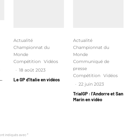
Actualité
Actualité
Championnat du
Championnat du
Monde
Monde
Compétition
Vidéos
Communiqué de
presse
3
·
18 août 2023
Compétition
Vidéos
l…
Le GP d’Italie en vidéos
·
22 juin 2023
TrialGP : l’Andorre et San
Marin en vidéo
ont indiqués avec
*