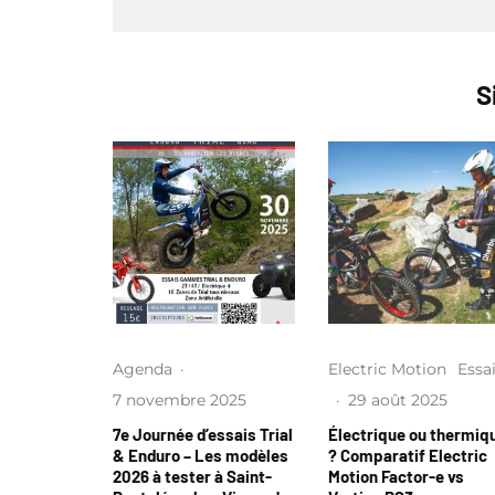
S
Agenda
·
Electric Motion
Essa
7 novembre 2025
·
29 août 2025
7e Journée d’essais Trial
Électrique ou thermiq
& Enduro – Les modèles
? Comparatif Electric
2026 à tester à Saint-
Motion Factor-e vs