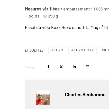
Mesures vérifiées :
empattement : 1 095 mm 
— poids : 10 050 g
Essai du vélo Koxx Boxx dans TrialMag n°33
KOXX
KOXX BOXX
KO
ÉTIQUETTES
Partager
Charles Benhamou