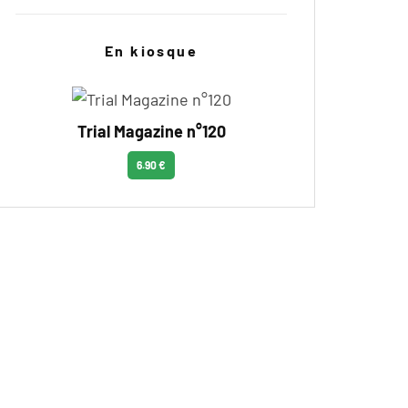
En kiosque
Trial Magazine n°120
6.90 €