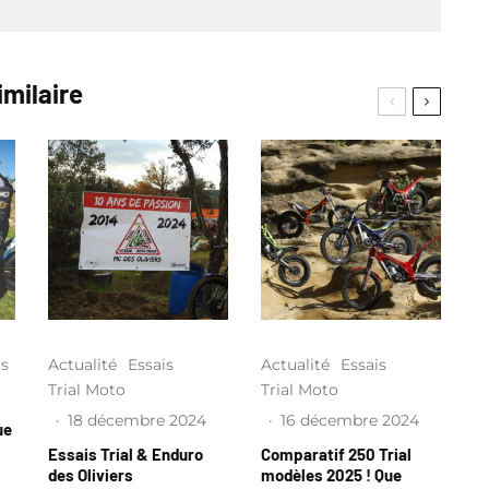
imilaire
is
Actualité
Essais
Actualité
Essais
Trial Moto
Trial Moto
·
18 décembre 2024
·
16 décembre 2024
ue
Essais Trial & Enduro
Comparatif 250 Trial
des Oliviers
modèles 2025 ! Que