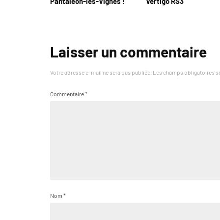
Pantaléon-les-Vignes !
Vertigo RS3
Laisser un commentaire
Votre adresse e-mail ne sera pas publiée.
Les champs obligatoires s
Commentaire
*
Nom
*