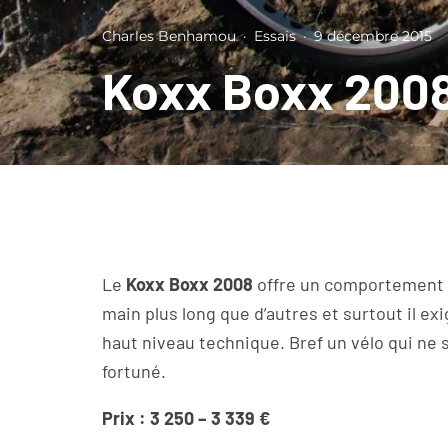
Charles Benhamou
·
Essais
·
9 décembre 2015
Koxx Boxx 200
Le
Koxx Boxx
2008
offre un comportement i
main plus long que d’autres et surtout il exi
haut niveau technique. Bref un vélo qui ne s
fortuné.
Prix : 3 250 – 3 339 €