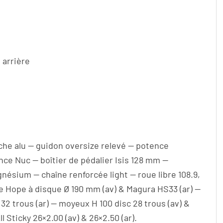
 arrière
rche alu — guidon oversize relevé — potence
ce Nuc — boîtier de pédalier Isis 128 mm —
nésium — chaîne renforcée light — roue libre 108.9,
ge Hope à disque Ø 190 mm (av) & Magura HS33 (ar) —
32 trous (ar) — moyeux H 100 disc 28 trous (av) &
 Sticky 26×2.00 (av) & 26×2.50 (ar).